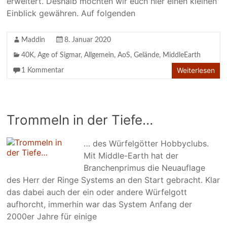
erweitert. Deshalb möchten wir euch hier einen kleinen
Einblick gewähren. Auf folgenden
Maddin
8. Januar 2020
40K
,
Age of Sigmar
,
Allgemein
,
AoS
,
Gelände
,
MiddleEarth
Weiterlesen
1 Kommentar
Trommeln in der Tiefe…
… des Würfelgötter Hobbyclubs.
Mit Middle-Earth hat der
Branchenprimus die Neuauflage
des Herr der Ringe Systems an den Start gebracht. Klar
das dabei auch der ein oder andere Würfelgott
aufhorcht, immerhin war das System Anfang der
2000er Jahre für einige