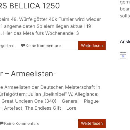
gern
ARS BELLICA 1250
bean
sollt
beim 48. Würfelgötter 40k Turnier wird wieder
1 angemeldeten Spielern liegen aktuell 19
). Hier das Meta fürs Wochenende: 3
Anst
egorized
Keine Kommentare
Weiterlesen
H
i
n
w
r – Armeelisten-
e
i
s
e Armeelisten der Deutschen Meisterschaft in
felgöttern: Julian „ibelknibel“ W. Allegiance:
 Great Unclean One (340) – General – Plague
 – Artefact: The Endless Gift – Lore
Keine Kommentare
Weiterlesen