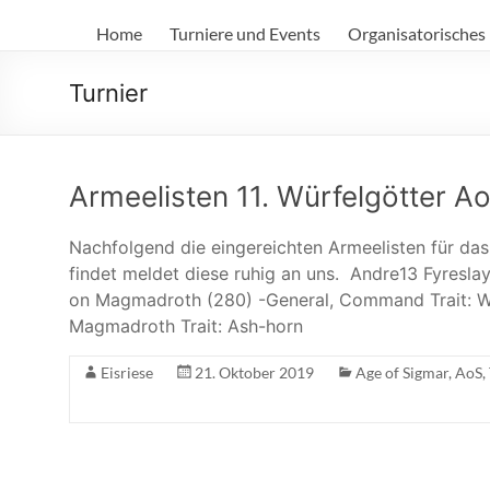
Die
Home
Turniere und Events
Organisatorisches
Würfelgötter
e.V.
Turnier
Armeelisten 11. Würfelgötter Ao
Nachfolgend die eingereichten Armeelisten für das 
findet meldet diese ruhig an uns. Andre13 Fyresl
on Magmadroth (280) -General, Command Trait: War
Magmadroth Trait: Ash-horn
Eisriese
21. Oktober 2019
Age of Sigmar
,
AoS
,