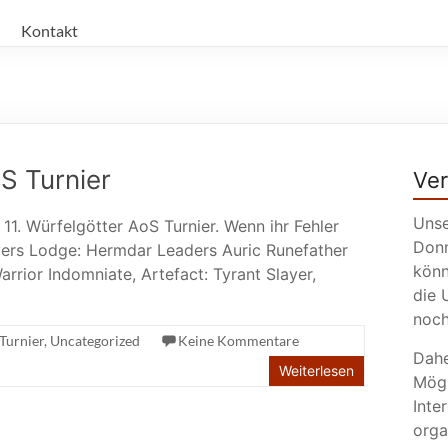
Kontakt
S Turnier
Ve
Unse
11. Würfelgötter AoS Turnier. Wenn ihr Fehler
Donn
ayers Lodge: Hermdar Leaders Auric Runefather
könn
rior Indomniate, Artefact: Tyrant Slayer,
die 
noch
Turnier
,
Uncategorized
Keine Kommentare
Dahe
Weiterlesen
Mögl
Inte
orga