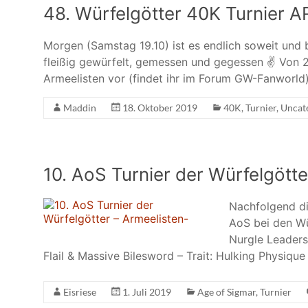
48. Würfelgötter 40K Turnier 
Morgen (Samstag 19.10) ist es endlich soweit und 
fleißig gewürfelt, gemessen und gegessen ✌️ Von 2
Armeelisten vor (findet ihr im Forum GW-Fanworld
Maddin
18. Oktober 2019
40K
,
Turnier
,
Uncat
10. AoS Turnier der Würfelgötte
Nachfolgend di
AoS bei den Wür
Nurgle Leaders
Flail & Massive Bilesword – Trait: Hulking Physique
Eisriese
1. Juli 2019
Age of Sigmar
,
Turnier