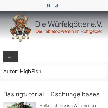
Zum
Inhalt
springen
Die
Menü
Würfelgötter
e.V.
Autor:
HighFish
Basingtutorial – Dschungelbases
Hallo und herzlich Willkommen