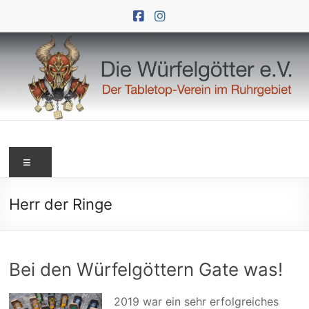
Zum
Inhalt
springen
Die
Menü
Würfelgötter
e.V.
Herr der Ringe
Bei den Würfelgöttern Gate was!
2019 war ein sehr erfolgreiches