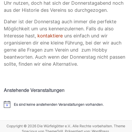
Uhr nutzen, doch hat sich der Donnerstagabend noch
aus der Historie des Vereins so durchgezogen.
Daher ist der Donnerstag auch immer die perfekte
Möglichkeit um uns kennenzulernen. Falls du also
Interesse hast,
kontaktiere
uns einfach und wir
organisieren dir eine kleine Führung, bei der wir auch
gerne alle Fragen zum Verein und zum Hobby
beantworten. Auch wenn der Donnerstag nicht passen
sollte, finden wir eine Alternative.
Anstehende Veranstaltungen
Es sind keine anstehenden Veranstaltungen vorhanden.
H
i
n
w
e
Copyright © 2026
Die Würfelgötter e.V.
. Alle Rechte vorbehalten. Theme
i
Spacious
von ThemeGrill. Präsentiert von:
WordPress
.