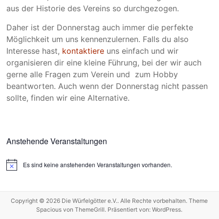
aus der Historie des Vereins so durchgezogen.
Daher ist der Donnerstag auch immer die perfekte
Möglichkeit um uns kennenzulernen. Falls du also
Interesse hast,
kontaktiere
uns einfach und wir
organisieren dir eine kleine Führung, bei der wir auch
gerne alle Fragen zum Verein und zum Hobby
beantworten. Auch wenn der Donnerstag nicht passen
sollte, finden wir eine Alternative.
Anstehende Veranstaltungen
Es sind keine anstehenden Veranstaltungen vorhanden.
H
i
n
w
e
Copyright © 2026
Die Würfelgötter e.V.
. Alle Rechte vorbehalten. Theme
i
Spacious
von ThemeGrill. Präsentiert von:
WordPress
.
s