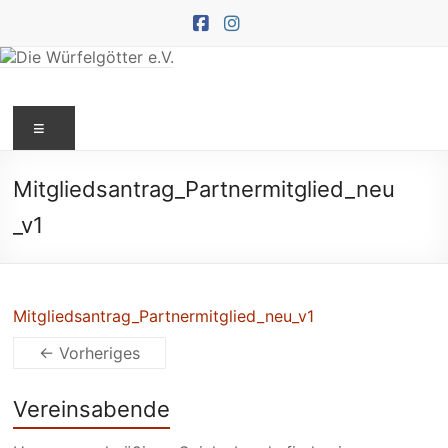
Zum
Inhalt
springen
Die
Menü
Würfelgötter
e.V.
Mitgliedsantrag_Partnermitglied_neu
_v1
Mitgliedsantrag_Partnermitglied_neu_v1
← Vorheriges
Vereinsabende