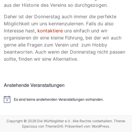
aus der Historie des Vereins so durchgezogen.
Daher ist der Donnerstag auch immer die perfekte
Möglichkeit um uns kennenzulernen. Falls du also
Interesse hast,
kontaktiere
uns einfach und wir
organisieren dir eine kleine Führung, bei der wir auch
gerne alle Fragen zum Verein und zum Hobby
beantworten. Auch wenn der Donnerstag nicht passen
sollte, finden wir eine Alternative.
Anstehende Veranstaltungen
Es sind keine anstehenden Veranstaltungen vorhanden.
H
i
n
w
e
Copyright © 2026
Die Würfelgötter e.V.
. Alle Rechte vorbehalten. Theme
i
Spacious
von ThemeGrill. Präsentiert von:
WordPress
.
s