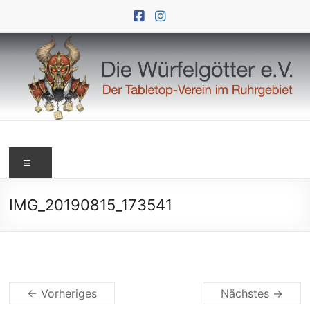
Zum
Inhalt
springen
Die
Menü
Würfelgötter
e.V.
IMG_20190815_173541
← Vorheriges
Nächstes →