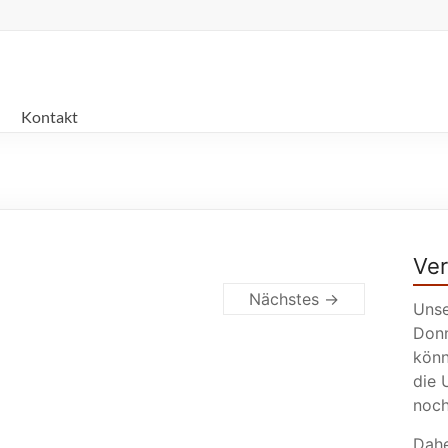
Kontakt
Ve
Nächstes →
Unse
Donn
könn
die 
noch
Dahe