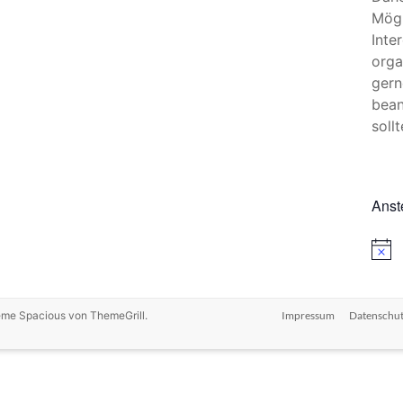
Mögl
Inte
orga
gern
bean
sollt
Anst
H
i
n
w
e
heme
Spacious
von ThemeGrill.
Impressum
Datenschut
i
s