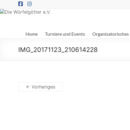
Zum
Inhalt
springen
Die
Home
Turniere und Events
Organisatorisches
Würfelgötter
e.V.
IMG_20171123_210614228
← Vorheriges