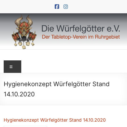
Zum
Inhalt
springen
Die
Menü
Würfelgötter
e.V.
Hygienekonzept Würfelgötter Stand
14.10.2020
Hygienekonzept Würfelgötter Stand 14.10.2020