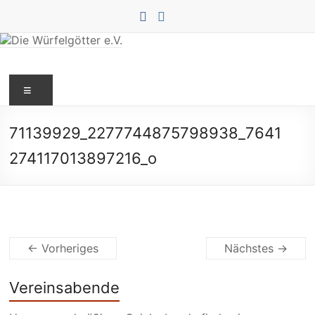
Zum
Inhalt
springen
Die
Menü
Würfelgötter
e.V.
71139929_2277744875798938_7641
274117013897216_o
← Vorheriges
Nächstes →
Vereinsabende