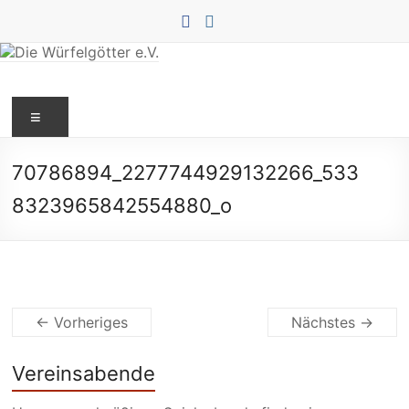
Zum
Inhalt
springen
Die
Menü
Würfelgötter
e.V.
70786894_2277744929132266_533
8323965842554880_o
← Vorheriges
Nächstes →
Vereinsabende