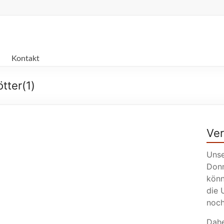
Kontakt
tter(1)
Ve
Unse
Donn
könn
die 
noch
Dahe