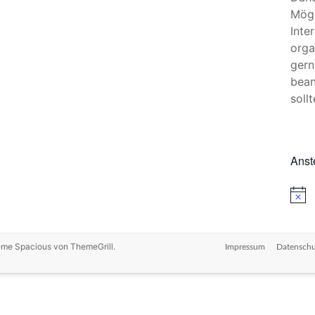
Mögl
Inte
orga
gern
bean
sollt
Anst
H
i
n
w
e
heme
Spacious
von ThemeGrill.
Impressum
Datenschu
i
s