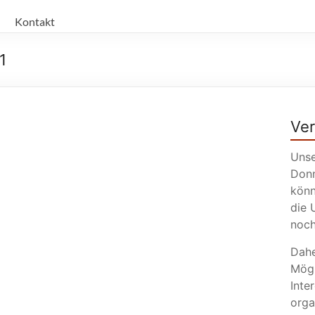
Kontakt
1
Ve
Unse
Donn
könn
die 
noch
Dahe
Mögl
Inte
orga