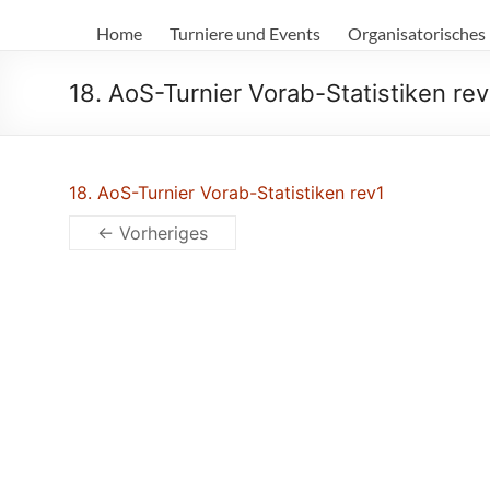
Die
Home
Turniere und Events
Organisatorisches
Würfelgötter
e.V.
18. AoS-Turnier Vorab-Statistiken rev
18. AoS-Turnier Vorab-Statistiken rev1
← Vorheriges