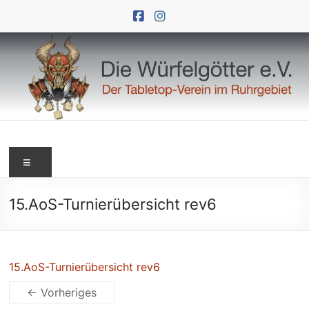
Zum
Inhalt
springen
Die
Menü
Würfelgötter
e.V.
15.AoS-Turnierübersicht rev6
15.AoS-Turnierübersicht rev6
← Vorheriges